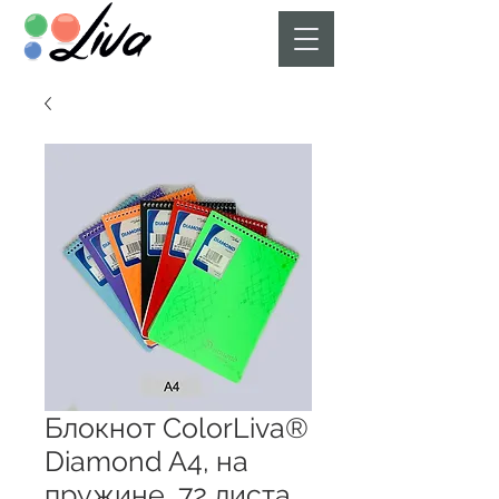
Блокнот ColorLiva®
Diamond A4, на
пружине, 72 листа