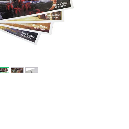
выполн
повыше
сегодн
из сам
Гладка
качест
на ваш
насыще
Для бо
прайс-
нами.
Tel.: +
E-mail: