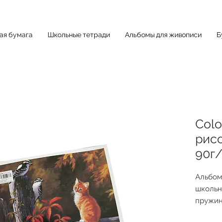
ная бумага
Школьные тетради
Альбомы для живописи
Б
Colo
рисо
90г
Альбом
школьн
пружин
на все