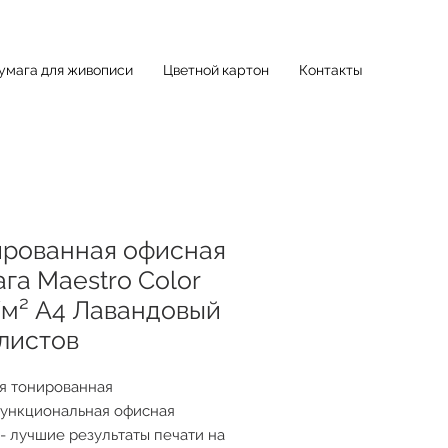
умага для живописи
Цветной картон
Контакты
ированная офисная
га Maestro Color
/м² A4 Лавандовый
листов
я тонированная
ункциональная офисная
 - лучшие результаты печати на