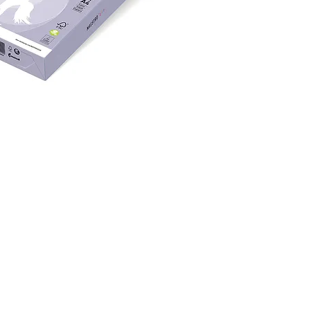
всех п
аппарат
струйн
Превос
структ
светос
качест
эколог
красит
71-3 (Е
безопа
полнос
перера
LA12.
Для бо
прайс-
нами.