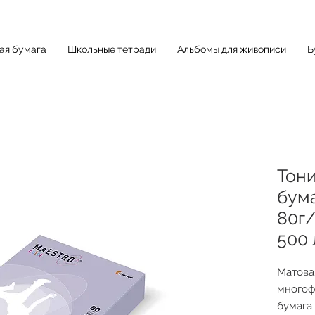
ная бумага
Школьные тетради
Альбомы для живописи
Б
Тон
бума
80г
500 
Матова
многоф
бумага