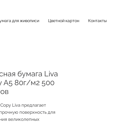
умага для живописи
Цветной картон
Контакты
ная бумага Liva
 А5 80г/м2 500
тов
 Copy Liva предлагает
прочную поверхность для
ния великолепных
татов. Эта бумага идеально