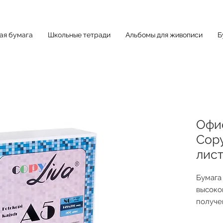
ная бумага
Школьные тетради
Альбомы для живописи
Б
Офис
Copy
лис
Бумага
высоко
получе
резуль