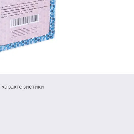
подход
и обес
соотно
Улучше
обеспе
надежн
всех в
Постав
плотнос
упаков
е характеристики
Для бо
прайс-
нами.
Tel.: +
E-mail: