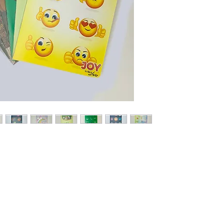
AZO/Fila
içerme
Detaylı b
ulaşınız.
Tel.: 08
0542 
E-mail: 