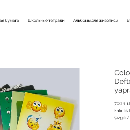
ная бумага
Школьные тетради
Альбомы для живописи
Б
Colo
Deft
yapr
70GR 1.
kalınlık
Çizgili 
40/60/8