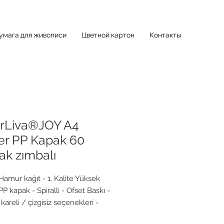
умага для живописи
Цветной картон
Контакты
rLiva®JOY A4
er PP Kapak 60
ak zımbalı
Hamur kağıt - 1. Kalite Yüksek
 PP kapak - Spiralli - Ofset Baskı -
/ kareli / çizgisiz seçenekleri -
0/100 yaprak seçenekleri -