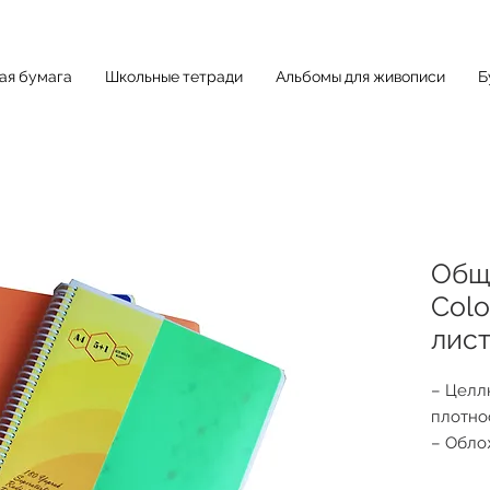
ная бумага
Школьные тетради
Альбомы для живописи
Б
Обща
Colo
лис
– Целл
плотно
– Обло
повыше