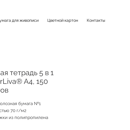
умага для живописи
Цветной картон
Контакты
я тетрадь 5 в 1
rLiva® A4, 150
тов
юлозная бумага №1
стью 70 г/м2
жки из полипропилена
нной плотности