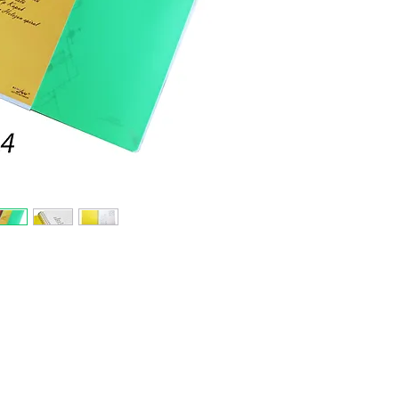
– 4 тет
линию 
– На с
– Офсе
– Не с
азокра
безопа
Для бо
прайс-
нами.
Tel.: +
E-mail: